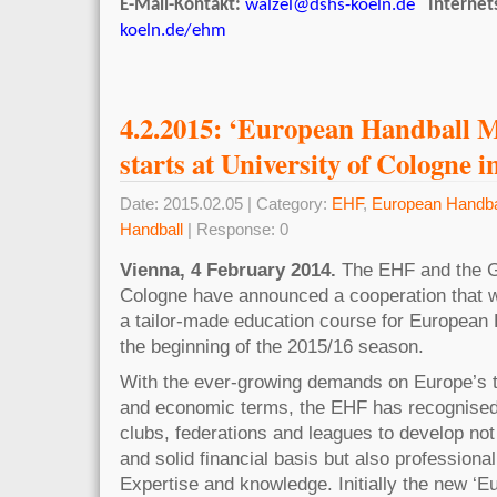
E-Mail-Kontakt:
walzel@dshs-koeln.de
Internet
koeln.de/ehm
4.2.2015: ‘European Handball 
starts at University of Cologne i
Date: 2015.02.05 | Category:
EHF
,
European Handba
Handball
| Response: 0
Vienna, 4 February 2014.
The EHF and the G
Cologne have announced a cooperation that wil
a tailor‐made education course for European
the beginning of the 2015/16 season.
With the ever‐growing demands on Europe’s to
and economic terms, the EHF has recognised 
clubs, federations and leagues to develop not 
and solid financial basis but also professional 
Expertise and knowledge. Initially the new ‘