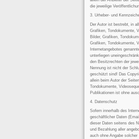
die jeweilige Veröffentlichu
3. Urheber- und Kennzeich
Der Autor ist bestrebt, in 
Grafiken, Tondokumente, V
Bilder, Grafiken, Tondokum
Grafiken, Tondokumente, V
Internetangebotes genannt
unterliegen uneingeschrän
den Besitzrechten der jewe
Nennung ist nicht der Schl
geschützt sind! Das Copyrig
allein beim Autor der Seite
Tondokumente, Videosequen
Publikationen ist ohne aus
4. Datenschutz
Sofern innerhalb des Inter
geschäftlicher Daten (Emai
dieser Daten seitens des N
und Bezahlung aller angebo
auch ohne Angabe solcher 