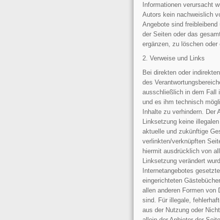
Informationen verursacht w
Autors kein nachweislich vo
Angebote sind freibleibend 
der Seiten oder das gesam
ergänzen, zu löschen oder d
2. Verweise und Links
Bei direkten oder indirekte
des Verantwortungsbereiche
ausschließlich in dem Fall 
und es ihm technisch mögli
Inhalte zu verhindern. Der 
Linksetzung keine illegalen
aktuelle und zukünftige Ges
verlinkten/verknüpften Seite
hiermit ausdrücklich von all
Linksetzung verändert wurde
Internetangebotes gesetzte
eingerichteten Gästebücher
allen anderen Formen von D
sind. Für illegale, fehlerh
aus der Nutzung oder Nicht
allein der Anbieter der Sei