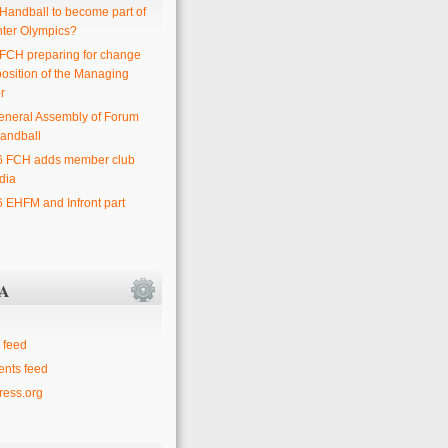
 Handball to become part of
nter Olympics?
 FCH preparing for change
position of the Managing
r
eneral Assembly of Forum
andball
6 FCH adds member club
dia
6 EHFM and Infront part
A
 feed
nts feed
ess.org