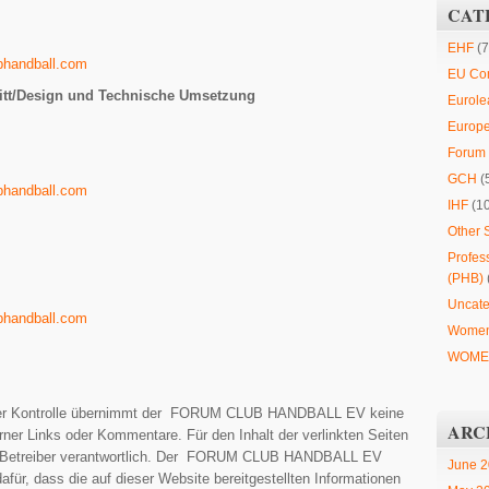
CAT
EHF
(7
bhandball.com
EU Co
tritt/Design und Technische Umsetzung
Eurole
Europ
Forum 
GCH
(
bhandball.com
IHF
(1
Other 
Profes
(PHB)
Uncate
bhandball.com
Women
WOMEN
licher Kontrolle übernimmt der FORUM CLUB HANDBALL EV keine
ARC
erner Links oder Kommentare. Für den Inhalt der verlinkten Seiten
en Betreiber verantwortlich. Der FORUM CLUB HANDBALL EV
June 
für, dass die auf dieser Website bereitgestellten Informationen