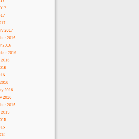
017
2017
017
2017
ry 2017
ber 2016
r 2016
mber 2016
 2016
2016
016
 2016
ry 2016
y 2016
ber 2015
 2015
2015
015
2015