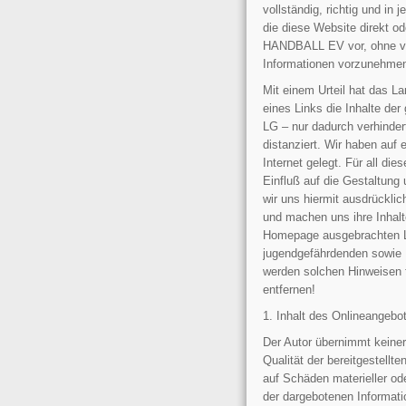
vollständig, richtig und in 
die diese Website direkt o
HANDBALL EV vor, ohne vor
Informationen vorzunehme
Mit einem Urteil hat das 
eines Links die Inhalte der
LG – nur dadurch verhinder
distanziert. Wir haben auf
Internet gelegt. Für all di
Einfluß auf die Gestaltung 
wir uns hiermit ausdrücklic
und machen uns ihre Inhalte 
Homepage ausgebrachten Lin
jugendgefährdenden sowie M
werden solchen Hinweisen
entfernen!
1. Inhalt des Onlineangebo
Der Autor übernimmt keinerl
Qualität der bereitgestell
auf Schäden materieller ode
der dargebotenen Informati