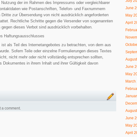
July 2
 Nutzung der im Rahmen des Impressums oder vergleichbarer
June 
Kontaktdaten wie Postanschriften, Telefon- und Faxnummern
Dritte zur Übersendung von nicht ausdrücklich angeforderten
May 2
stattet. Rechtliche Schritte gegen die Versender von sogenannten
April 
gegen dieses Verbot sind ausdrücklich vorbehalten.
Februa
es Haftungsausschlusses
Novem
Octobe
ist als Teil des Internetangebotes zu betrachten, von dem aus
wurde. Sofern Teile oder einzelne Formulierungen dieses Textes
Septe
cht, nicht mehr oder nicht vollständig entsprechen sollten,
August
es Dokumentes in ihrem Inhalt und ihrer Gültigkeit davon
June 
May 2
March
Februa
Januar
Decem
t a comment.
August
June 
May 2
April 