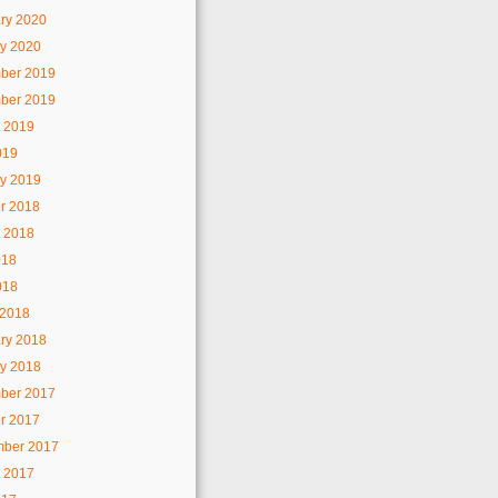
ry 2020
y 2020
ber 2019
ber 2019
 2019
019
y 2019
r 2018
 2018
018
018
 2018
ry 2018
y 2018
ber 2017
r 2017
mber 2017
 2017