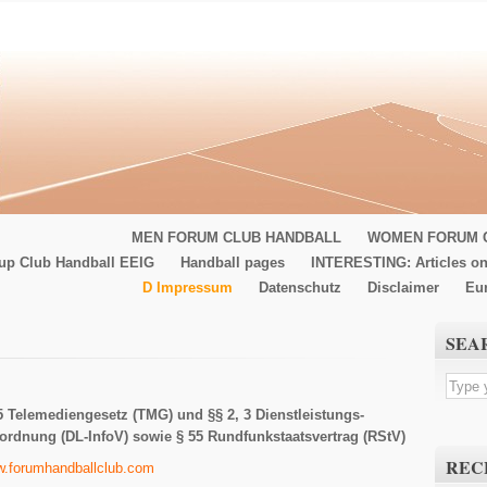
MEN FORUM CLUB HANDBALL
WOMEN FORUM 
up Club Handball EEIG
Handball pages
INTERESTING: Articles on
D Impressum
Datenschutz
Disclaimer
Eu
SEA
 Telemediengesetz (TMG) und §§ 2, 3 Dienstleistungs-
rordnung (DL-InfoV) sowie § 55 Rundfunkstaatsvertrag (RStV)
REC
.forumhandballclub.com