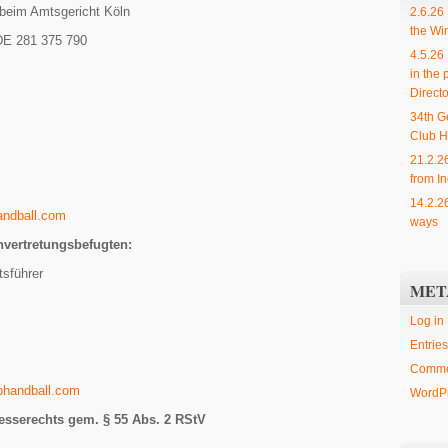
beim Amtsgericht Köln
2.6.26
the Wi
DE 281 375 790
4.5.26
in the 
Directo
34th G
Club H
21.2.2
from In
14.2.2
andball.com
ways
nvertretungsbefugten:
tsführer
MET
Log in
Entries
Comme
bhandball.com
WordPr
 Presserechts gem. § 55 Abs. 2 RStV