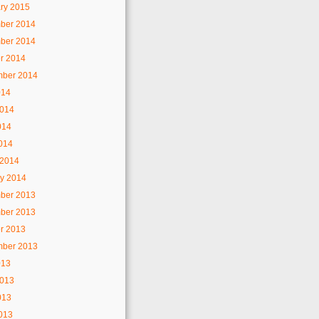
ry 2015
ber 2014
ber 2014
r 2014
mber 2014
014
2014
014
2014
 2014
y 2014
ber 2013
ber 2013
r 2013
mber 2013
013
2013
013
2013