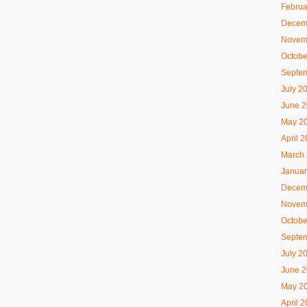
Februa
Decem
Novem
Octobe
Septe
July 2
June 
May 2
April 
March
Januar
Decem
Novem
Octobe
Septe
July 2
June 
May 2
April 