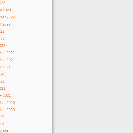
2023
y 2023
ber 2022
r 2022
022
022
2022
ber 2021
ber 2021
r 2021
2021
021
2021
y 2021
ber 2020
ber 2020
020
2020
 2020