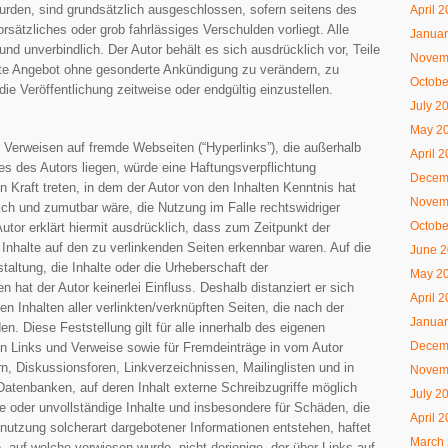
urden, sind grundsätzlich ausgeschlossen, sofern seitens des
April 
rsätzliches oder grob fahrlässiges Verschulden vorliegt. Alle
Januar
und unverbindlich. Der Autor behält es sich ausdrücklich vor, Teile
Novem
te Angebot ohne gesonderte Ankündigung zu verändern, zu
Octobe
ie Veröffentlichung zeitweise oder endgültig einzustellen.
July 2
May 2
n Verweisen auf fremde Webseiten (“Hyperlinks”), die außerhalb
April 
s des Autors liegen, würde eine Haftungsverpflichtung
Decem
in Kraft treten, in dem der Autor von den Inhalten Kenntnis hat
Novem
ch und zumutbar wäre, die Nutzung im Falle rechtswidriger
Octobe
Autor erklärt hiermit ausdrücklich, dass zum Zeitpunkt der
 Inhalte auf den zu verlinkenden Seiten erkennbar waren. Auf die
June 
taltung, die Inhalte oder die Urheberschaft der
May 2
n hat der Autor keinerlei Einfluss. Deshalb distanziert er sich
April 
en Inhalten aller verlinkten/verknüpften Seiten, die nach der
Januar
n. Diese Feststellung gilt für alle innerhalb des eigenen
Decem
n Links und Verweise sowie für Fremdeinträge in vom Autor
n, Diskussionsforen, Linkverzeichnissen, Mailinglisten und in
Novem
atenbanken, auf deren Inhalt externe Schreibzugriffe möglich
July 2
afte oder unvollständige Inhalte und insbesondere für Schäden, die
April 
nutzung solcherart dargebotener Informationen entstehen, haftet
March
te, auf welche verwiesen wurde, nicht derjenige, der über Links auf