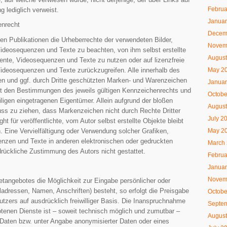
Februa
ng lediglich verweist.
Januar
enrecht
Decem
allen Publikationen die Urheberrechte der verwendeten Bilder,
Novem
ideosequenzen und Texte zu beachten, von ihm selbst erstellte
August
ente, Videosequenzen und Texte zu nutzen oder auf lizenzfreie
ideosequenzen und Texte zurückzugreifen. Alle innerhalb des
May 2
en und ggf. durch Dritte geschützten Marken- und Warenzeichen
Januar
kt den Bestimmungen des jeweils gültigen Kennzeichenrechts und
Octobe
iligen eingetragenen Eigentümer. Allein aufgrund der bloßen
August
uss zu ziehen, dass Markenzeichen nicht durch Rechte Dritter
July 2
ht für veröffentlichte, vom Autor selbst erstellte Objekte bleibt
n. Eine Vervielfältigung oder Verwendung solcher Grafiken,
May 2
zen und Texte in anderen elektronischen oder gedruckten
March
drückliche Zustimmung des Autors nicht gestattet.
Februa
Januar
Novem
netangebotes die Möglichkeit zur Eingabe persönlicher oder
ladressen, Namen, Anschriften) besteht, so erfolgt die Preisgabe
Octobe
utzers auf ausdrücklich freiwilliger Basis. Die Inanspruchnahme
Septe
tenen Dienste ist – soweit technisch möglich und zumutbar –
August
Daten bzw. unter Angabe anonymisierter Daten oder eines