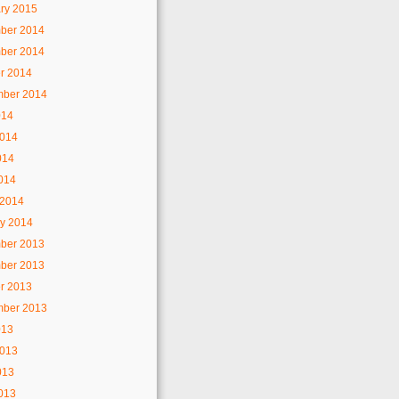
ry 2015
ber 2014
ber 2014
r 2014
mber 2014
014
2014
014
2014
 2014
y 2014
ber 2013
ber 2013
r 2013
mber 2013
013
2013
013
2013