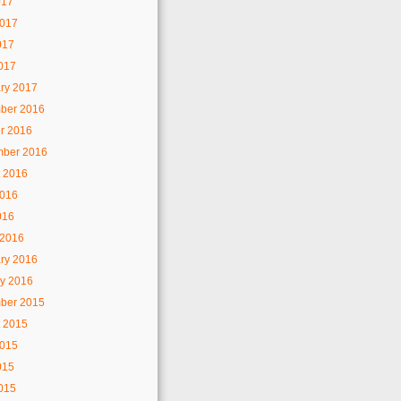
017
2017
017
2017
ry 2017
ber 2016
r 2016
mber 2016
 2016
2016
016
 2016
ry 2016
y 2016
ber 2015
 2015
2015
015
2015