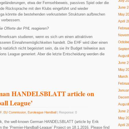
July 2
egeländerungen, etwa der Fernsehbeweis, passives Spiel oder die
June 
ede Rücksprache mit den Klubs eingeführt und wieder
Liga könnte die bestehenden verkrusteten Strukturen aufbrechen
May 2
 verbessern.
April 
ie Offerte der PHL reagieren?
Februa
Novem
fmerksam studieren, wenn es sich um einen attraktiven
Octobe
esseren Einnahmemöglichkeiten handelt. Die EHF wird über einen
natürlich nicht begeistert sein, da sie ihr
Budget teilweise aus
Septe
ns League generiert. Aber die letzte Entscheidung werden die
August
June 
May 2
March
Februa
Januar
rman HANDELSBLATT article on
Decem
all League’
August
June 
F
,
EU Commission
,
Euroleague Handball
| Response: 0
May 2
week, the well-known German HANDELSBLATT (article by Erik
April 
n the ‘Premier-Handball-League’ Project on 18.1.2016. Please find