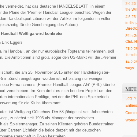
2.6.26
oche vermeldet, hat das deutsche HANDELSBLATT in einem
the Wi
er die Pläne der ‘Premier Handball League’ berichtet. Wegen der
4.5.26
en Handballsport zitieren wir den Artikel im folgenden in voller
in the 
eichzeitig für die Genehmigung des Autors):
Directo
Handball Weltliga wird konkreter
34th G
Club H
 Erik Eggers
21.2.2
ga im Handball, an der nur europäische
Topteams teilnehmen, soll
from In
en. Die Ambitionen sind
groß, sogar den US-Markt will die „Premier
14.2.2
ways
llschaft, die am 25. November 2015 unter der Handelsregister-
in Zürich eingetragen worden ist, ist bislang nur wenigen
e neue Firma namens „Premier Handball League AG“ (PHL) könnte
MET
ort verschieben. Im Kern dreht es sich bei dem Projekt um den
rten internationalen Profiliga, bei der die PHL den Spielbetrieb
Log in
verwertung für die Klubs übernimmt.
Entries
ates ist Wolfgang Gütschow. Der 53-jährige ist seit Jahrzehnten
Comme
wegs, zunächst seit 1993 als Manager der russischen
WordPr
h als Spielermanager. Zu seinen Klienten gehören Bundestrainer
ter Carsten Lichtlein die beide derzeit mit der deutschen
opameisterschaft in Polen bestreiten.