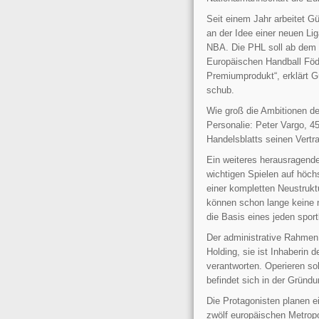
Seit einem Jahr arbeitet G
an der Idee einer neuen Li
NBA. Die PHL soll ab dem 
Europäischen Handball Föde
Premiumprodukt“, erklärt G
schub.
Wie groß die Ambitionen de
Personalie: Peter Vargo, 4
Handelsblatts seinen Vertr
Ein weiteres herausragendes
wichtigen Spielen auf höch
einer kompletten Neustrukt
können schon lange keine n
die Basis eines jeden spor
Der administrative Rahmen d
Holding, sie ist Inhaberin 
verantworten. Operieren s
befindet sich in der Gründ
Die Protagonisten planen 
zwölf europäischen Metropol