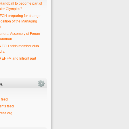
 Handball to become part of
nter Olympics?
 FCH preparing for change
position of the Managing
r
eneral Assembly of Forum
andball
6 FCH adds member club
dia
6 EHFM and Infront part
A
 feed
nts feed
ess.org