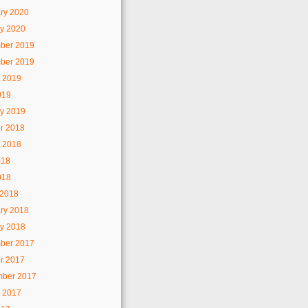
ry 2020
y 2020
ber 2019
ber 2019
 2019
019
y 2019
r 2018
 2018
018
018
 2018
ry 2018
y 2018
ber 2017
r 2017
mber 2017
 2017