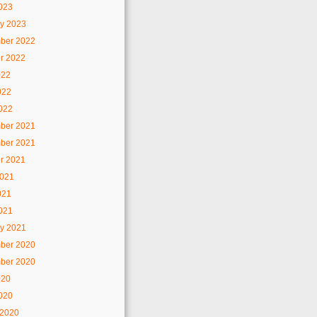
2023
y 2023
ber 2022
r 2022
022
022
2022
ber 2021
ber 2021
r 2021
2021
021
2021
y 2021
ber 2020
ber 2020
020
2020
 2020