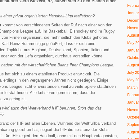
ftsführer Gerd Butzeck, 57, äußert sich zu den Plänen einer
Februa
Januar
l einer privat organisierten Handball-Liga realistisch?
Decem
 kommt von verschiedenen Seiten der Ruf nach einer von den
Novem
n Champions League auf. Im Basketball, Eishockey und im Rugby
August
von Firmen organisiert, die mehrheitlich den Klubs gehören.
May 2
t Karl-Heinz Rummenigge geäußert, dass er sich eine
den Topklubs aus England, Deutschland, Spanien, Italien und
Januar
 oder von der Uefa organisiert, durchaus vorstellen könne.
Octobe
 hadern mit der wirtschaftlichen Bilanz ihrer Champions League.
August
July 2
 hat sich zu einem etablierten Produkt entwickelt. Die
May 2
llerdings in den vergangenen Jahren nicht gestiegen. Einige
ons League nicht einverstanden, weil zu viele Spiele stattfinden
March
iele stattfinden. Alle kritisieren gemeinsam, dass die
Februa
 zu gering ist.
Januar
iga wird auch den Weltverband IHF berühren. Stört das das
Novem
HF?
Octobe
oranz der IHF auf allen Ebenen. Während der Weltfußball­verband
Septe
nbarung getroffen hat, negiert die IHF die Existenz der Klubs.
August
t. Die IHF regiert den Handball, ohne mit den Hauptprotagonisten,