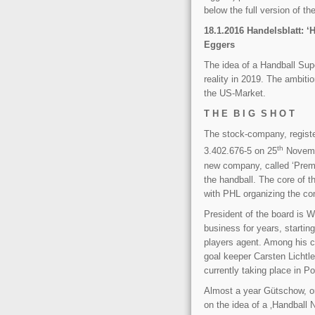
below the full version of th
18.1.2016 Handelsblatt: 
Eggers
The idea of a Handball Sup
reality in 2019. The ambiti
the US-Market.
T H E B I G S H O T
The stock-company, register
th
3.402.676-5 on 25
Novembe
new company, called ‘Premi
the handball. The core of th
with PHL organizing the com
President of the board is 
business for years, startin
players agent. Among his c
goal keeper Carsten Lichtle
currently taking place in Po
Almost a year Gütschow, one
on the idea of a ‚Handball