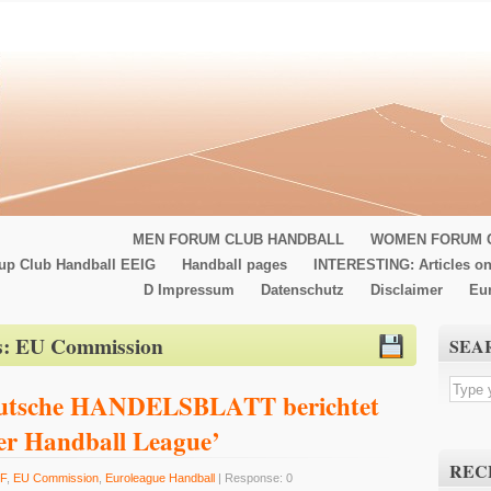
MEN FORUM CLUB HANDBALL
WOMEN FORUM 
up Club Handball EEIG
Handball pages
INTERESTING: Articles on
D Impressum
Datenschutz
Disclaimer
Eu
s:
EU Commission
SEA
deutsche HANDELSBLATT berichtet
ier Handball League’
REC
F
,
EU Commission
,
Euroleague Handball
| Response: 0