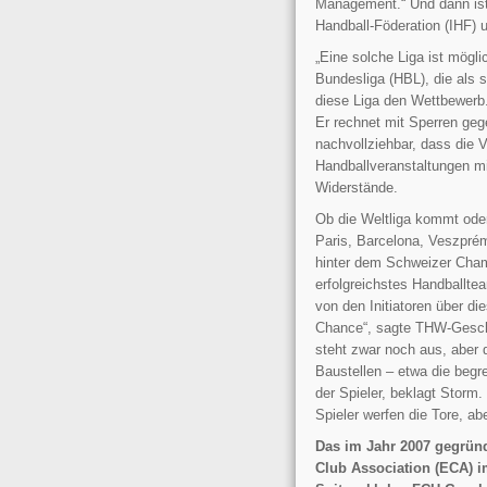
Management.“ Und dann ist 
Handball-Föderation (IHF) 
„Eine solche Liga ist mögl
Bundesliga (HBL), die als st
diese Liga den Wettbewerb.
Er rechnet mit Sperren gege
nachvollziehbar, dass die 
Handballveranstaltungen m
Widerstände.
Ob die Weltliga kommt oder 
Paris, Barcelona, Veszprém,
hinter dem Schweizer Cham
erfolgreichstes Handballtea
von den Initiatoren über di
Chance“, sagte THW-Geschä
steht zwar noch aus, aber 
Baustellen – etwa die begr
der Spieler, beklagt Storm.
Spieler werfen die Tore, a
Das im Jahr 2007 gegründ
Club Association (ECA) i