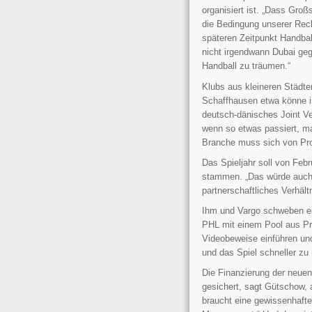
organisiert ist. „Dass Gro
die Bedingung unserer Rech
späteren Zeitpunkt Handba
nicht irgendwann Dubai ge
Handball zu träumen.“
Klubs aus kleineren Städt
Schaffhausen etwa könne in
deutsch-dänisches Joint V
wenn so etwas passiert, ma
Branche muss sich von Pr
Das Spieljahr soll von Feb
stammen. „Das würde auch 
partnerschaftliches Verhält
Ihm und Vargo schweben ei
PHL mit einem Pool aus Pro
Videobeweise einführen un
und das Spiel schneller z
Die Finanzierung der neue
gesichert, sagt Gütschow, 
braucht eine gewissenhafte