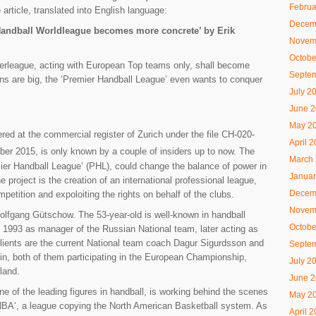
Februa
e article, translated into English language:
Decem
‘Handball Worldleague becomes more concrete’ by Erik
Novem
Octobe
erleague, acting with European Top teams only, shall become
Septe
ons are big, the ‘Premier Handball League’ even wants to conquer
July 2
June 
May 2
ed at the commercial register of Zurich under the file CH-020-
April 
r 2015, is only known by a couple of insiders up to now. The
March
er Handball League’ (PHL), could change the balance of power in
Januar
e project is the creation of an international professional league,
Decem
petition and expoloiting the rights on behalf of the clubs.
Novem
Wolfgang Gütschow. The 53-year-old is well-known in handball
Octobe
g 1993 as manager of the Russian National team, later acting as
lients are the current National team coach Dagur Sigurdsson and
Septe
in, both of them participating in the European Championship,
July 2
land.
June 
 of the leading figures in handball, is working behind the scenes
May 2
 NBA‘, a league copying the North American Basketball system. As
April 