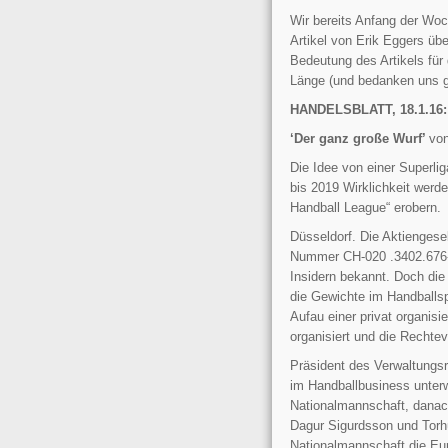
Wir bereits Anfang der W
Artikel von Erik Eggers üb
Bedeutung des Artikels für d
Länge (und bedanken uns gl
HANDELSBLATT, 18.1.16: 
‘Der ganz große Wurf’
von
Die Idee von einer Superli
bis 2019 Wirklichkeit werd
Handball League“ erobern.
Düsseldorf. Die Aktiengese
Nummer CH-020 .3402.676-5 
Insidern bekannt. Doch di
die Gewichte im Handballsp
Aufau einer privat organisie
organisiert und die Rechte
Präsident des Verwaltungsr
im Handballbusiness unter
Nationalmannschaft, danac
Dagur Sigurdsson und Torhü
Nationalmannschaft die Eur