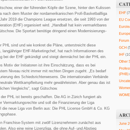
CAT
ütschow, einer der führenden Köpfe der Szene, hinter den Kulissen
EHF
(7
ga nach dem Muster der nordamerikanischen Profi-Basketballliga
Jahr 2019 die Champions League ersetzen, die seit 1993 von der
EU Co
ration (EHF) organisiert wird. „Handball hat kein vermarktbares
Eurole
ütschow. Die Sportart benötige dringend einen Modernisierungs­
Europ
Forum 
r PHL sind und wie konkret die Pläne, unterstreicht diese
GCH
(
5, langjähriger EHF-Marketingchef, hat nach Informationen des
IHF
(1
ag bei der EHF gekündigt und steigt demnächst bei der PHL ein.
Other 
 Motiv der Initiatoren ist ihre Einschätzung, dass es bei
Profes
stem Niveau nicht immer mit rechten Dingen zugeht. „Es bedarf
(PHB)
urierung des Schiedsrichterwesens. Die internationalen Verbände
Uncate
eutrale Wettkampfleitung mehr gewährleisten. Aber genau das ist
Women
tlichen Vergleichs“, sagt Gütschow.
WOMEN
er PHL ist bereits geschaffen. Die AG in Zürich fungiert als
der Vermarktungsrechte und soll die Finanzierung der Liga
oll die neue Liga von Berlin aus: Die PHL License GmbH & Co. KG
ARC
ungsphase.
ein Franchise-System mit zwölf Lizenznehmern zunächst aus
June 
en. Also eine reine Lizenzliga, die ohne Auf- und Abstieg