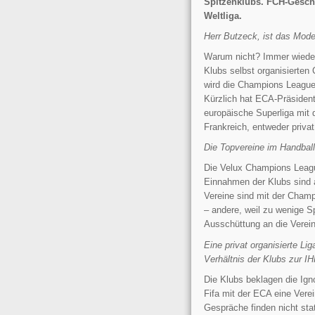
Spitzenklubs. FCH-Geschä
Weltliga.
Herr Butzeck, ist das Model
Warum nicht? Immer wieder
Klubs selbst organisierte
wird die Champions League 
Kürzlich hat ECA-Präsiden
europäische Superliga mit 
Frankreich, entweder privat
Die Topvereine im Handball
Die Velux Champions League
Einnahmen der Klubs sind a
Vereine sind mit der Champi
– andere, weil zu wenige Sp
Ausschüttung an die Vereine
Eine privat organisierte L
Verhältnis der Klubs zur I
Die Klubs beklagen die Ign
Fifa mit der ECA eine Verei
Gespräche finden nicht stat