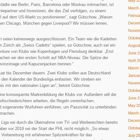
May 2
ßstädte wie Berlin, Paris, Barcelona oder Moskau mitmachen, ist
March
tepartner und Investoren, die das Ziel verfolgen, zu einem
Februa
ll auf dem US-Markt zu positionieren“, sagt Gütschow. „Warum
Decem
gen Chicago, München gegen Liverpool? Wir müssen lernen,
Novem
Octobe
en seien keineswegs ausgeschlossen. Ein Team wie die Kadetten
 Zürich als „Swiss Cadetts“ spielen, so Gütschow, auch sei ein
August
enture von Klubs wie Kopenhagen und Flensburg denkbar. „Erst
June 
chen wir den ersten Schritt auf NBA-Niveau. Die Spitze der
April 
ovinzimage und Kapuzenjacken trennen.“
March
ruar bis Dezember dauern. Zwei Klubs sollen aus Deutschland
Januar
den Kalender der Bundesliga entlasten. Wir streben ein
Novem
nis mit den nationalen Ligen an“, betont Gütschow.
Octobe
ne konsequente Markenbildung der Klubs vor. Außerdem will die
June 
fischiedsrichtern arbeiten, die Regeln vereinfachen,
May 2
d sogenannte Wurfuhren einführen, um Passivität zu unterbinden
u machen.
March
Decem
n Liga sei durch die Übernahme von TV- und Werberechten bereits
Octobe
aber vor 2019 sei der Start der PHL nicht möglich: „So etwas
 Vorbereitung mit erfahrenen Spitzenkräften für das
July 2