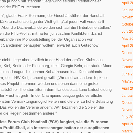
da ja noch mit starkem Gegenwind seitens Internationaler
April 
und der EHF zu rechnen.
Januar
ich“, glaubt Frank Bohmann, der Geschäftsführer der Handball-
Novem
ärkste nationale Liga der Welt gilt. „Auf jeden Fall verschärft
Octobe
 Aber die Dachverbände werden sich auf die Hinterbeine stellen.“
July 2
n die PHL-Profis, mit harten juristischen Konflikten. „Es ist
May 2
Verbände ihre Monopolstellung bei der Organisation von
it Sanktionen behaupten wollen“, erwartet auch Gütschow
April 
Decem
nicht, liege aber letztlich in der Hand der großen Klubs aus
Novem
 Kiel, Berlin oder Flensburg, stellt Giorgio Behr, der starke Mann
Octobe
pions-League-Teilnehmer Schaffhausen klar. Deutschlands
June 
m, der THW Kiel, scheint gewillt. „Wir sind wie andere Topklubs
May 2
eses Projekt informiert worden und sehen darin eine große
April 
ftsführer Thorsten Storm dem Handelsblatt. Eine Entscheidung
der Frust ist groß. In der Champions League gebe es etliche
Januar
enzten Vermarktungsmöglichkeiten und die viel zu hohe Belastung
Decem
 Das wollen die Vereine ändern: „Wir bezahlen die Spieler, die
Novem
ber die Regeln bestimmen andere.“
July 2
ete Forum Club Handball (FCH) fungiert, wie die European
April 
m Profifußball, als Interessenorganisation der europäischen
March