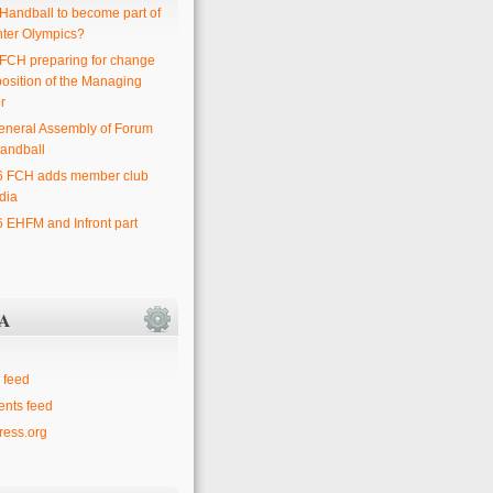
 Handball to become part of
nter Olympics?
 FCH preparing for change
position of the Managing
r
eneral Assembly of Forum
andball
6 FCH adds member club
dia
6 EHFM and Infront part
A
 feed
nts feed
ess.org