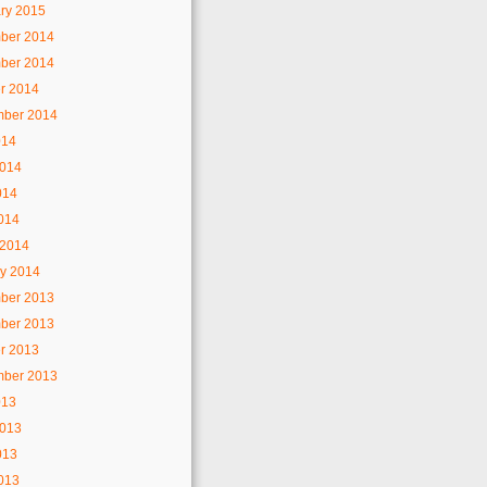
ry 2015
ber 2014
ber 2014
r 2014
mber 2014
014
2014
014
2014
 2014
y 2014
ber 2013
ber 2013
r 2013
mber 2013
013
2013
013
2013