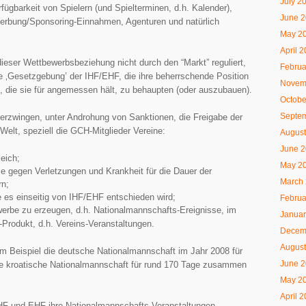
July 2
fügbarkeit von Spielern (und Spielterminen, d.h. Kalender),
June 
rbung/Sponsoring-Einnahmen, Agenturen und natürlich
May 2
April 
ieser Wettbewerbsbeziehung nicht durch den “Markt” reguliert,
Februa
ge ‚Gesetzgebung’ der IHF/EHF, die ihre beherrschende Position
Novem
g, die sie für angemessen hält, zu behaupten (oder auszubauen).
Octobe
Septe
erzwingen, unter Androhung von Sanktionen, die Freigabe der
 Welt, speziell die GCH-Mitglieder Vereine:
August
June 
leich;
May 2
sie gegen Verletzungen und Krankheit für die Dauer der
March
rn;
e es einseitig von IHF/EHF entschieden wird;
Februa
erbe zu erzeugen, d.h. Nationalmannschafts-Ereignisse, im
Januar
Produkt, d.h. Vereins-Veranstaltungen.
Decem
August
m Beispiel die deutsche Nationalmannschaft im Jahr 2008 für
June 
e kroatische Nationalmannschaft für rund 170 Tage zusammen
May 2
April 
 IHF und EHF ihre Nationalmannschafts-Veranstaltungen