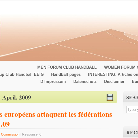
MEN FORUM CLUB HANDBALL
WOMEN FORUM 
up Club Handball EEIG
Handball pages
INTERESTING: Articles on
D Impressum
Datenschutz
Disclaimer
Eu
:
April, 2009
SEA
s européens attaquent les fédérations
4.09
REC
 Commission
| Response: 0