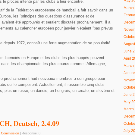
May 2
le procès intenté par les clubs à leur encontre.
March
tif de la Fédération européenne de handball a fait savoir dans un
Februa
rope, les “principes des questions d’assurance et de
 avaient été approuvés et seraient discutés prochainement. Il a
Decem
ements au calendrier européen pour janvier n’étaient “pas prévus
Novem
Octobe
ue depuis 1972, connaît une forte augmentation de sa popularité
August
June 
ueurs licenciés en Europe et les clubs les plus huppés peuvent
April 
s dans les championnats les plus courus comme l’Allemagne,
March
Januar
re prochainement huit nouveaux membres à son groupe pour
Novem
lubs qui le composent. Actuellement, il rassemble cinq clubs
Octobe
, plus un russe, un danois, un hongrois, un croate, un slovène et
June 
May 2
March
Decem
CH, Deutsch, 2.4.09
Octobe
July 2
 Commission
| Response: 0