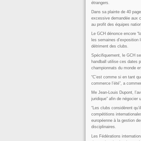
étrangers.
Dans sa plainte de 40 page
excessive demandée aux clu
au profit des équipes nation
Le GCH dénonce encore “la d
les semaines d’exposition 
détriment des clubs.
Spécifiquement, le GCH se p
handball utilise ces dates
championnats du monde en C
“C’est comme si en tant que
commerce l’été”, a commen
Me Jean-Louis Dupont, l’avo
juridique” afin de négocier
“Les clubs considèrent qu’i
compétitions internationales
européenne à la gestion de
disciplinaires.
Les Fédérations internatio