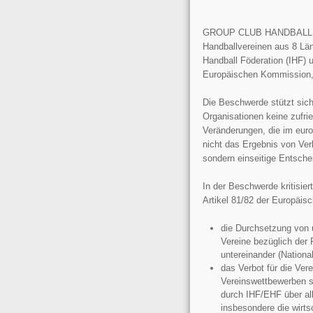
GROUP CLUB HANDBAL
Handballvereinen aus 8 Län
Handball Föderation (IHF) 
Europäischen Kommission, 
Die Beschwerde stützt sich
Organisationen keine zufrie
Veränderungen, die im euro
nicht das Ergebnis von Ver
sondern einseitige Entsch
In der Beschwerde kritisi
Artikel 81/82 der Europäi
die Durchsetzung von 
Vereine bezüglich der 
untereinander (Nation
das Verbot für die Ver
Vereinswettbewerben sel
durch IHF/EHF über all
insbesondere die wirts