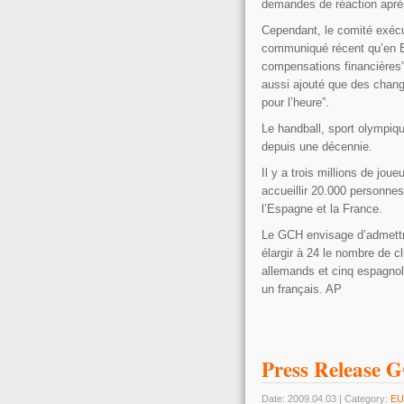
demandes de réaction après 
Cependant, le comité exécu
communiqué récent qu’en Eu
compensations financières”
aussi ajouté que des chang
pour l’heure”.
Le handball, sport olympiq
depuis une décennie.
Il y a trois millions de jo
accueillir 20.000 personne
l’Espagne et la France.
Le GCH envisage d’admett
élargir à 24 le nombre de c
allemands et cinq espagnols
un français. AP
Press Release G
Date: 2009.04.03 | Category:
EU