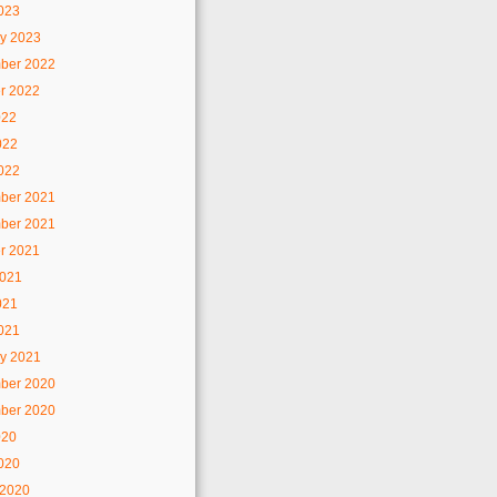
2023
y 2023
ber 2022
r 2022
022
022
2022
ber 2021
ber 2021
r 2021
2021
021
2021
y 2021
ber 2020
ber 2020
020
2020
 2020