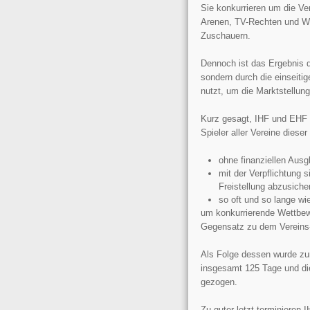
Sie konkurrieren um die Ver
Arenen, TV-Rechten und We
Zuschauern.
Dennoch ist das Ergebnis d
sondern durch die einseiti
nutzt, um die Marktstellun
Kurz gesagt, IHF und EHF 
Spieler aller Vereine dieser
ohne finanziellen Ausg
mit der Verpflichtung 
Freistellung abzusiche
so oft und so lange wi
um konkurrierende Wettbew
Gegensatz zu dem Vereins-
Als Folge dessen wurde zu
insgesamt 125 Tage und di
gezogen.
Zu guter letzt terminieren