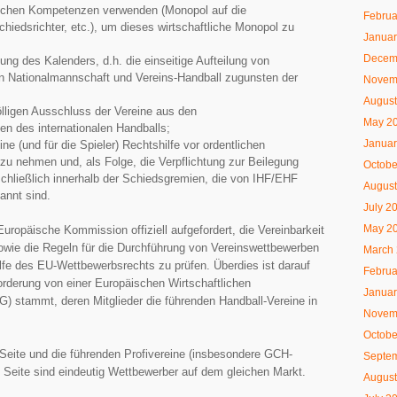
rtlichen Kompetenzen verwenden (Monopol auf die
Februa
chiedsrichter, etc.), um dieses
wirtschaftliche Monopol zu
Januar
Decem
ung des Kalenders, d.h. die einseitige Aufteilung von
n Nationalmannschaft und Vereins-Handball zugunsten der
Novem
August
lligen Ausschluss der Vereine aus den
May 2
n des internationalen Handballs;
Januar
ine (und für die Spieler) Rechtshilfe vor ordentlichen
zu nehmen und, als Folge, die Verpflichtung zur Beilegung
Octobe
schließlich innerhalb der Schiedsgremien, die von IHF/EHF
August
annt sind.
July 2
May 2
uropäische Kommission offiziell aufgefordert, die Vereinbarkeit
owie die Regeln für die Durchführung von Vereinswettbewerben
March
fe des EU-Wettbewerbsrechts zu prüfen. Überdies ist darauf
Februa
rderung von einer Europäischen Wirtschaftlichen
Januar
G) stammt, deren Mitglieder die führenden Handball-Vereine in
Novem
Octobe
Seite und die führenden Profivereine (insbesondere GCH-
Septe
n Seite sind eindeutig Wettbewerber auf dem gleichen Markt.
August