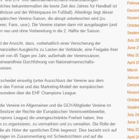
Februa
lches bekanntermaßen die beste Zeit des Jahres für Handball ist
Decem
tnisse und der Winterpause im Fußball). Allerdings liegt dieser
Novem
opäischen Vereins-Saison, die abrupt unterbrochen wird (zu
ren, Fans, usw.). Die Vereine starten dann mit ausgelaugten (und
Octobe
ern neu und ohne Vorbereitung in die 2. Hälfte der Saison.
Septe
July 2
 der Ansicht, dass, vorbehaltlich einer Versicherung der
June 
inanziellen Ausgleichs zu Lasten der Verbände, eine Freigabe ihrer
May 2
Zeit von 45 Tagen pro Jahr, außerhalb der Vereinssaison,
inwandfreie Durchführung von Nationalmannschafts-
April 
eisten.
March
Januar
ntscheidet einseitig (unter Ausschluss der Vereine aus dem
Decem
r das Format und das Marketing-Modell der europäischen
Novem
besondere über die EHF Champions League.
Octobe
die Vereine im Allgemeinen und die GCH-Mitglieder Vereine im
Septe
Besitzer der Rechte der Europäischen Vereinswettbewerbe,
July 2
pions League) die uneingeschränkte Freiheit haben, ihre
June 
e zu organisieren, zu vermarkten und zu verwalten. Die Rolle der
May 2
ie als Hüter der sportlichen Ethik begrenzt. Dies bezieht sich auf
 Fragen im Zusammenhang mit Schiedsrichtern und auf die
April 