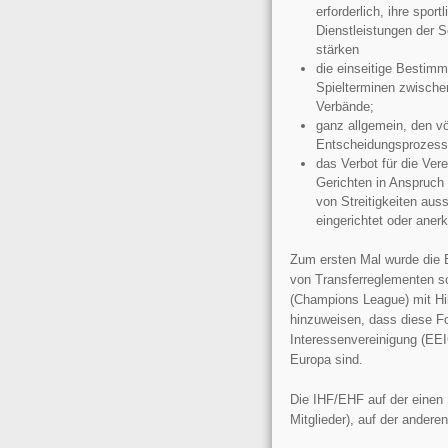
erforderlich, ihre spo
Dienstleistungen der S
stärken
die einseitige Bestimm
Spielterminen zwische
Verbände;
ganz allgemein, den vö
Entscheidungsprozesse
das Verbot für die Vere
Gerichten in Anspruch 
von Streitigkeiten aus
eingerichtet oder anerk
Zum ersten Mal wurde die E
von Transferreglementen s
(Champions League) mit Hil
hinzuweisen, dass diese Fo
Interessenvereinigung (EEI
Europa sind.
Die IHF/EHF auf der einen 
Mitglieder), auf der andere