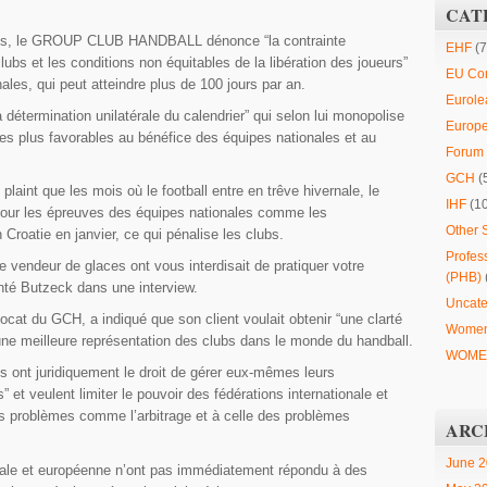
CAT
s, le
GROUP CLUB HANDBALL
dénonce “la contrainte
EHF
(7
bs et les conditions non équitables de la libération des joueurs”
EU Co
ales, qui peut atteindre plus de 100 jours par an.
Eurole
étermination unilatérale du calendrier” qui selon lui monopolise
Europ
les plus favorables au bénéfice des équipes nationales et au
Forum 
GCH
(
laint que les mois où le football entre en trêve hivernale, le
IHF
(1
 pour les épreuves des équipes nationales comme les
Other 
roatie en janvier, ce qui pénalise les clubs.
Profes
 vendeur de glaces ont vous interdisait de pratiquer votre
(PHB)
té Butzeck dans une interview.
Uncate
cat du GCH, a indiqué que son client voulait obtenir “une clarté
Women
 une meilleure représentation des clubs dans le monde du handball.
WOMEN
ls ont juridiquement le droit de gérer eux-mêmes leurs
” et veulent limiter le pouvoir des fédérations internationale et
s problèmes comme l’arbitrage et à celle des problèmes
ARC
June 
nale et européenne n’ont pas immédiatement répondu à des