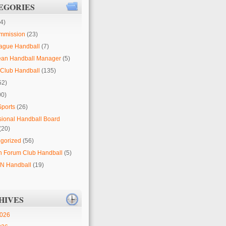
EGORIES
4)
mmission
(23)
ague Handball
(7)
ean Handball Manager
(5)
Club Handball
(135)
52)
00)
Sports
(26)
sional Handball Board
(20)
gorized
(56)
 Forum Club Handball
(5)
 Handball
(19)
HIVES
2026