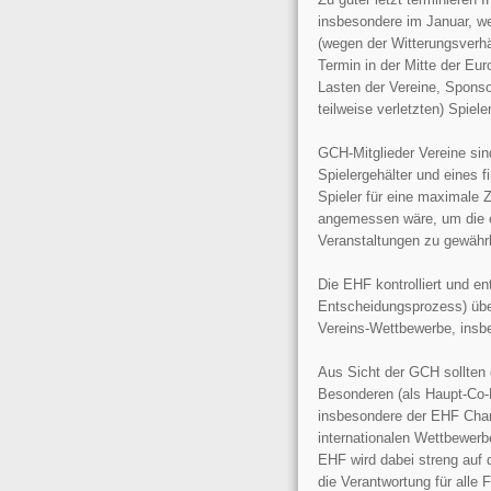
insbesondere im Januar, we
(wegen der Witterungsverhäl
Termin in der Mitte der Eur
Lasten der Vereine, Sponso
teilweise verletzten) Spiel
GCH-Mitglieder Vereine sind
Spielergehälter und eines f
Spieler für eine maximale 
angemessen wäre, um die e
Veranstaltungen zu gewährl
Die EHF kontrolliert und e
Entscheidungsprozess) übe
Vereins-Wettbewerbe, ins
Aus Sicht der GCH sollten 
Besonderen (als Haupt-Co-
insbesondere der EHF Cham
internationalen Wettbewerb
EHF wird dabei streng auf d
die Verantwortung für alle