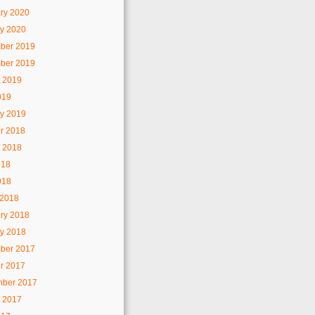
ry 2020
y 2020
ber 2019
ber 2019
 2019
019
y 2019
r 2018
 2018
018
018
 2018
ry 2018
y 2018
ber 2017
r 2017
mber 2017
 2017