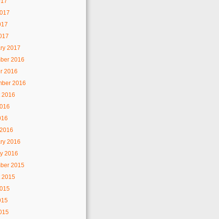
017
2017
017
2017
ry 2017
ber 2016
r 2016
mber 2016
 2016
2016
016
 2016
ry 2016
y 2016
ber 2015
 2015
2015
015
2015