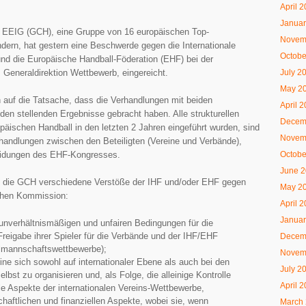
April 
Januar
L
EEIG (GCH), eine Gruppe von 16 europäischen Top-
Novem
dern, hat gestern eine Beschwerde gegen die Internationale
Octobe
und die Europäische Handball-Föderation (EHF) bei der
July 2
Generaldirektion Wettbewerb, eingereicht.
May 2
 auf die Tatsache, dass die Verhandlungen mit beiden
April 
den stellenden Ergebnisse gebracht haben. Alle strukturellen
Decem
päischen Handball in den letzten 2 Jahren eingeführt wurden, sind
Novem
handlungen zwischen den Beteiligten (Vereine und Verbände),
Octobe
eidungen des EHF-Kongresses.
June 
ert die GCH verschiedene Verstöße der IHF und/oder EHF gegen
May 2
schen Kommission:
April 
Januar
unverhältnismäßigen und unfairen Bedingungen für die
Freigabe ihrer Spieler für die Verbände und der IHF/EHF
Decem
almannschaftswettbewerbe);
Novem
eine sich sowohl auf internationaler Ebene als auch bei den
July 2
bst zu organisieren und, als Folge, die alleinige Kontrolle
April 
e Aspekte der internationalen Vereins-Wettbewerbe,
chaftlichen und finanziellen Aspekte, wobei sie, wenn
March