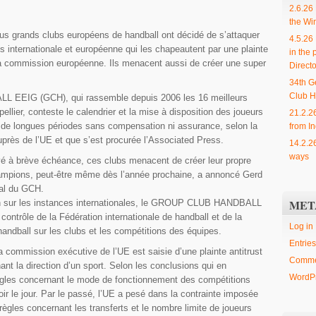
2.6.26
the Wi
 grands clubs européens de handball ont décidé de s’attaquer
4.5.26
s internationale et européenne qui les chapeautent par une plainte
in the 
a commission européenne. Ils menacent aussi de créer une super
Directo
34th G
Club H
LL EEIG
(GCH), qui rassemble depuis 2006 les 16 meilleurs
llier, conteste le calendrier et la mise à disposition des joueurs
21.2.2
 de longues périodes sans compensation ni assurance, selon la
from In
auprès de l’UE et que s’est procurée l’Associated Press.
14.2.2
ways
vé à brève échéance, ces clubs menacent de créer leur propre
hampions, peut-être même dès l’année prochaine, a annoncé Gerd
al du GCH.
MET
sur les instances internationales, le
GROUP CLUB HANDBALL
contrôle de la Fédération internationale de handball et de la
Log in
andball sur les clubs et les compétitions des équipes.
Entries
la commission exécutive de l’UE est saisie d’une plainte antitrust
Comme
ant la direction d’un sport. Selon les conclusions qui en
WordPr
règles concernant le mode de fonctionnement des compétitions
oir le jour. Par le passé, l’UE a pesé dans la contrainte imposée
règles concernant les transferts et le nombre limite de joueurs